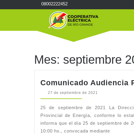
Skip
08002222452
to
content
Mes:
septiembre 2
Comunicado Audiencia P
27
27 de septiembre de 2021
de
septiembre
25 de septiembre de 2021 La Direcció
de
2021
Provincial de Energía, conforme lo esta
informa que el día 25 de septiembre de 20
10:00 hs., convocada mediante