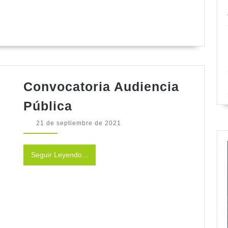
Gran
Convocatoria Audiencia
Convocatoria
Pública
Audiencia
21
21 de septiembre de 2021
Pública
de
septiembre
de
Seguir
Seguir Leyendo...
2021
Leyendo...