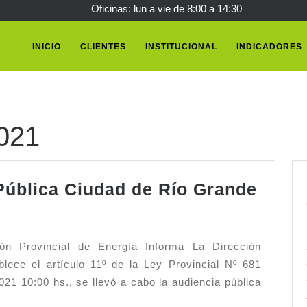
Oficinas: lun a vie de 8:00 a 14:30
INICIO
CLIENTES
INSTITUCIONAL
INDICADORES
021
Comu
ública Ciudad de Río Grande
Audie
Públi
Ciud
n Provincial de Energía Informa La Dirección
de
blece el artículo 11º de la Ley Provincial Nº 681
21 10:00 hs., se llevó a cabo la audiencia pública
Río